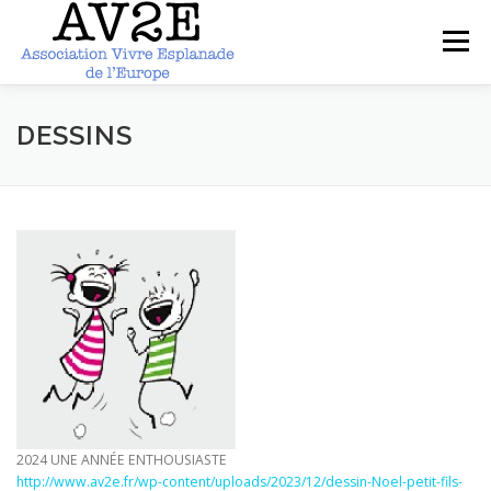
Aller
au
Menu
contenu
ACCUEIL
PRESENTATION
ARTICLES
DESSINS
PHOTOS
DOCUMENTS
CONTACT
2024 UNE ANNÉE ENTHOUSIASTE
http://www.av2e.fr/wp-content/uploads/2023/12/dessin-Noel-petit-fils-