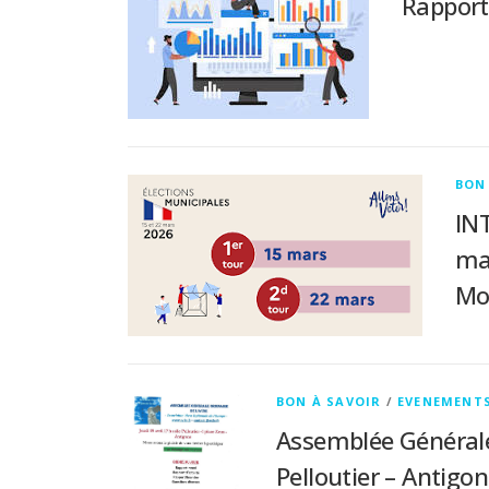
Rapport
BON
IN
ma
Mon
BON À SAVOIR
/
EVENEMENT
Assemblée Générale 
Pelloutier – Antigon