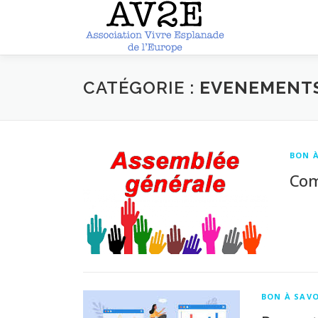
Aller
au
contenu
CATÉGORIE :
EVENEMENT
BON 
Com
BON À SAV