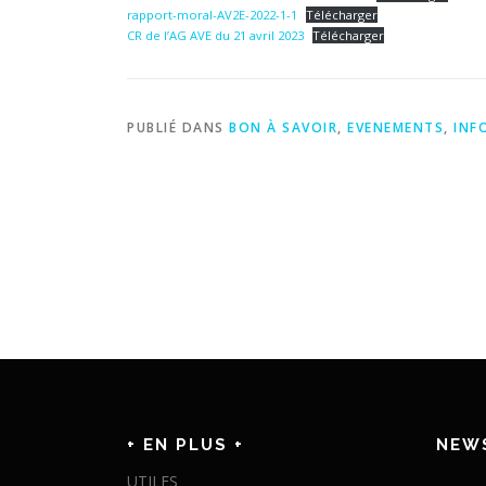
rapport-moral-AV2E-2022-1-1
Télécharger
CR de l’AG AVE du 21 avril 2023
Télécharger
PUBLIÉ DANS
BON À SAVOIR
,
EVENEMENTS
,
INF
+ EN PLUS +
NEW
UTILES