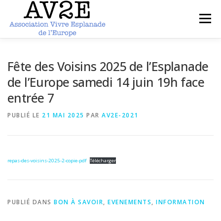
Aller
au
Menu
contenu
ACCUEIL
PRESENTATION
ARTICLES
Fête des Voisins 2025 de l’Esplanade
de l’Europe samedi 14 juin 19h face
entrée 7
PHOTOS
DOCUMENTS
CONTACT
PUBLIÉ LE
21 MAI 2025
PAR
AV2E-2021
repas-des-voisins-2025-2-copie-pdf
Télécharger
PUBLIÉ DANS
BON À SAVOIR
,
EVENEMENTS
,
INFORMATION