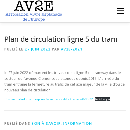
Aller
au
Menu
contenu
ACCUEIL
PRESENTATION
ARTICLES
Plan de circulation ligne 5 du tram
PUBLIÉ LE
27 JUIN 2022
PAR
AV2E-2021
PHOTOS
DOCUMENTS
CONTACT
le 27 juin 2022 démarrent les travaux de la ligne 5 du tramway dans le
secteur de l’avenue Clemenceau attendus depuis 2017. L’ arrivée du
tram entraine la fermeture au trafic de cet axe majeur de la ville d’où ce
nouveau plan de circulation
Document-dinformation-plan-de-circulation-Montpellier-20-06-22
Télécharger
PUBLIÉ DANS
BON À SAVOIR
,
INFORMATION